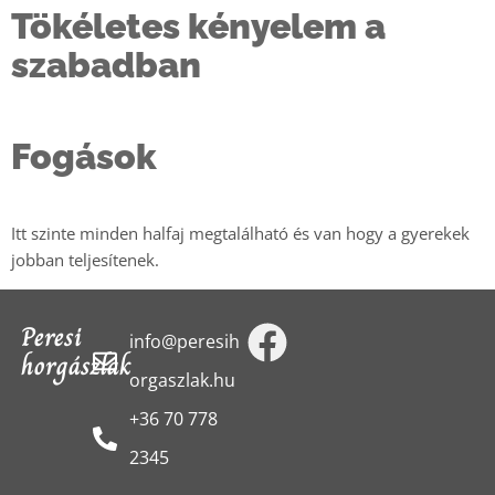
Tökéletes kényelem a
szabadban
Fogások
Itt szinte minden halfaj megtalálható és van hogy a gyerekek
jobban teljesítenek.
Peresi
info@peresih
horgászlak
orgaszlak.hu
+36 70 778
2345